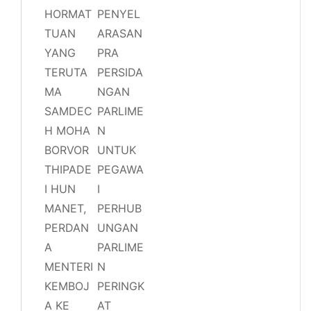
HORMAT
PENYEL
TUAN
ARASAN
YANG
PRA
TERUTA
PERSIDA
MA
NGAN
SAMDEC
PARLIME
H MOHA
N
BORVOR
UNTUK
THIPADE
PEGAWA
I HUN
I
MANET,
PERHUB
PERDAN
UNGAN
A
PARLIME
MENTERI
N
KEMBOJ
PERINGK
A KE
AT