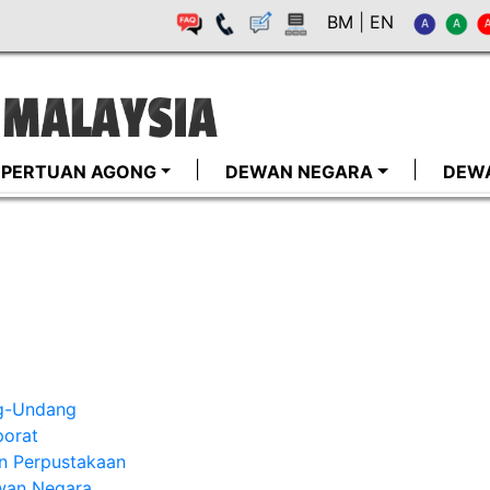
BM
|
EN
I-PERTUAN AGONG
DEWAN NEGARA
DEW
ng-Undang
porat
an Perpustakaan
wan Negara