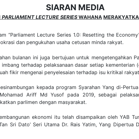
SIARAN MEDIA
M
PARLIAMENT LECTURE SERIES
WAHANA
MERAKYATKA
m “Parliament Lecture Series 1.0: Resetting the Economy
krasi dan pengukuhan usaha cetusan minda rakyat.
rahan bulanan ini juga bertujuan untuk mengetengahkan P
mbang terhadap pelaksanaan dasar setiap kementerian (eks
h fikir mengenai penyelesaian terhadap isu kritikal rakyat
kesinambungan kepada program Syarahan Yang di-Pertua (
o’ Mohamad Ariff Md Yusof pada 2019, sebagai pelaksa
katkan parlimen dengan masyarakat.
mbangunan ekonomi itu telah disampaikan oleh YAB Tu
 Tan Sri Dato’ Seri Utama Dr. Rais Yatim, Yang Dipertu