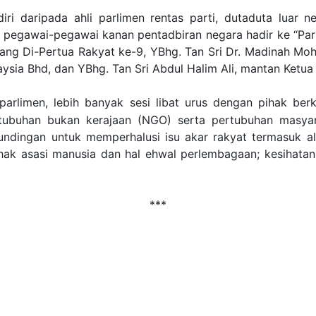
ri daripada ahli parlimen rentas parti, dutaduta luar n
pegawai-pegawai kanan pentadbiran negara hadir ke “Parli
Yang Di-Pertua Rakyat ke-9, YBhg. Tan Sri Dr. Madinah Mo
ysia Bhd, dan YBhg. Tan Sri Abdul Halim Ali, mantan Ketua
rlimen, lebih banyak sesi libat urus dengan pihak berk
rtubuhan bukan kerajaan (NGO) serta pertubuhan masya
 rundingan untuk memperhalusi isu akar rakyat termasuk al
 hak asasi manusia dan hal ehwal perlembagaan; kesihata
***