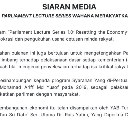
SIARAN MEDIA
M
PARLIAMENT LECTURE SERIES
WAHANA
MERAKYATKA
m “Parliament Lecture Series 1.0: Resetting the Economy
krasi dan pengukuhan usaha cetusan minda rakyat.
rahan bulanan ini juga bertujuan untuk mengetengahkan P
mbang terhadap pelaksanaan dasar setiap kementerian (eks
h fikir mengenai penyelesaian terhadap isu kritikal rakyat
kesinambungan kepada program Syarahan Yang di-Pertua (
o’ Mohamad Ariff Md Yusof pada 2019, sebagai pelaksa
katkan parlimen dengan masyarakat.
mbangunan ekonomi itu telah disampaikan oleh YAB Tu
 Tan Sri Dato’ Seri Utama Dr. Rais Yatim, Yang Dipertu