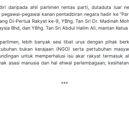
ri daripada ahli parlimen rentas parti, dutaduta luar n
pegawai-pegawai kanan pentadbiran negara hadir ke “Parli
Yang Di-Pertua Rakyat ke-9, YBhg. Tan Sri Dr. Madinah Mo
ysia Bhd, dan YBhg. Tan Sri Abdul Halim Ali, mantan Ketua
rlimen, lebih banyak sesi libat urus dengan pihak berk
rtubuhan bukan kerajaan (NGO) serta pertubuhan masya
 rundingan untuk memperhalusi isu akar rakyat termasuk al
 hak asasi manusia dan hal ehwal perlembagaan; kesihata
***