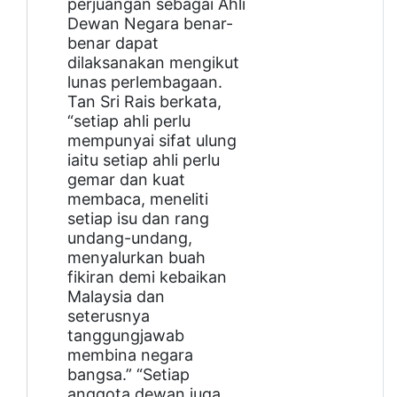
perjuangan sebagai Ahli
Dewan Negara benar-
benar dapat
dilaksanakan mengikut
lunas perlembagaan.
Tan Sri Rais berkata,
“setiap ahli perlu
mempunyai sifat ulung
iaitu setiap ahli perlu
gemar dan kuat
membaca, meneliti
setiap isu dan rang
undang-undang,
menyalurkan buah
fikiran demi kebaikan
Malaysia dan
seterusnya
tanggungjawab
membina negara
bangsa.”
“Setiap
anggota dewan juga