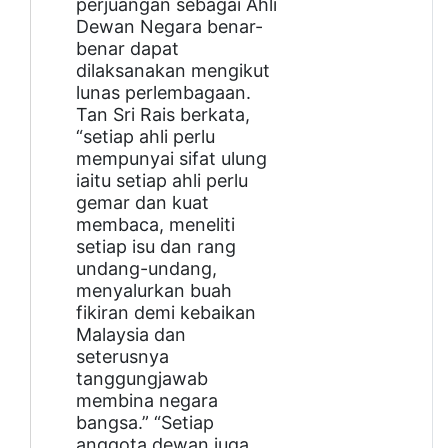
perjuangan sebagai Ahli
Dewan Negara benar-
benar dapat
dilaksanakan mengikut
lunas perlembagaan.
Tan Sri Rais berkata,
“setiap ahli perlu
mempunyai sifat ulung
iaitu setiap ahli perlu
gemar dan kuat
membaca, meneliti
setiap isu dan rang
undang-undang,
menyalurkan buah
fikiran demi kebaikan
Malaysia dan
seterusnya
tanggungjawab
membina negara
bangsa.”
“Setiap
anggota dewan juga