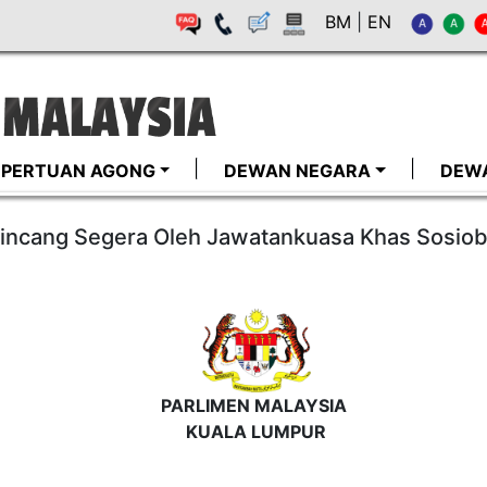
BM
|
EN
I-PERTUAN AGONG
DEWAN NEGARA
DEW
bincang Segera Oleh Jawatankuasa Khas Sosio
PARLIMEN MALAYSIA
KUALA LUMPUR