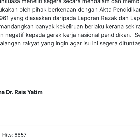
tankuasa meneliti segera secara mendalam dan mem
akan oleh pihak berkenaan dengan Akta Pendidikan
 1961 yang diasaskan daripada Laporan Razak dan Lapo
andangkan banyak kekeliruan berlaku kerana sekiran
negatif kepada gerak kerja nasional pendidikan. Se
langan rakyat yang ingin agar isu ini segera ditunta
a Dr. Rais Yatim
 Hits: 6857