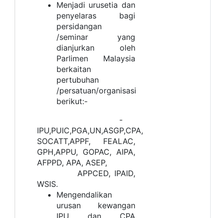
Menjadi urusetia dan
penyelaras bagi
persidangan
/seminar yang
dianjurkan oleh
Parlimen Malaysia
berkaitan
pertubuhan
/persatuan/organisasi
berikut:-
-
IPU,PUIC,PGA,UN,ASGP,CPA,
SOCATT,APPF, FEALAC,
GPH,APPU, GOPAC, AIPA,
AFPPD, APA, ASEP,
APPCED, IPAID,
WSIS.
Mengendalikan
urusan kewangan
IPU dan CPA