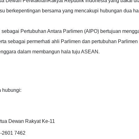
ua Dewan PerwakilanRakyat Republik Indonesia yang bakal d
isu berkepentingan bersama yang mencakupi hubungan dua ha
 sebagai Pertubuhan Antara Parlimen (AIPO) bertujuan mengg
erta sebagai permerhati ahli Parlimen dan pertubuhan Parlime
Tenggara dalam membangun hala tuju ASEAN.
a hubungi:
rtua Dewan Rakyat Ke-11
03-2601 7462