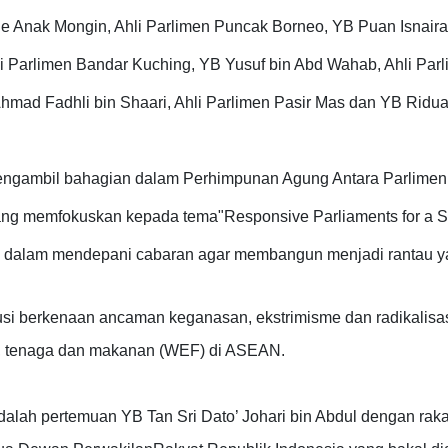
ie Anak Mongin, Ahli Parlimen Puncak Borneo, YB Puan Isnairai
hli Parlimen Bandar Kuching, YB Yusuf bin Abd Wahab, Ahli Pa
hmad Fadhli bin Shaari, Ahli Parlimen Pasir Mas dan YB Ridua
ngambil
bahagian dalam Perhimpunan Agung Antara Parlime
ng memfokuskan kepada tema"Responsive Parliaments for a 
k dalam mendepani cabaran agar membangun menjadi rantau ya
usi berkenaan ancaman keganasan, ekstrimisme dan radikalisas
, tenaga dan makanan (WEF) di ASEAN.
alah pertemuan YB Tan Sri Dato’ Johari bin Abdul dengan rak