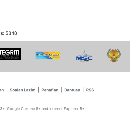
ts: 5848
an
Soalan Lazim
Penafian
Bantuan
RSS
 3+, Google Chrome 5+ and Internet Explorer 8+.