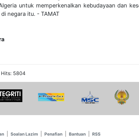
Algeria untuk memperkenalkan kebudayaan dan kese
di negara itu. - TAMAT
ra
 Hits: 5804
an
Soalan Lazim
Penafian
Bantuan
RSS