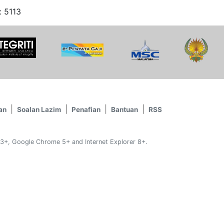
: 5113
an
Soalan Lazim
Penafian
Bantuan
RSS
 3+, Google Chrome 5+ and Internet Explorer 8+.