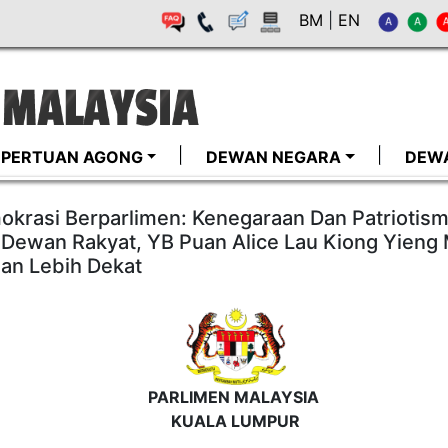
BM
|
EN
I-PERTUAN AGONG
DEWAN NEGARA
DEW
okrasi Berparlimen: Kenegaraan Dan Patriotism
Dewan Rakyat, YB Puan Alice Lau Kiong Yieng
an Lebih Dekat
PARLIMEN MALAYSIA
KUALA LUMPUR