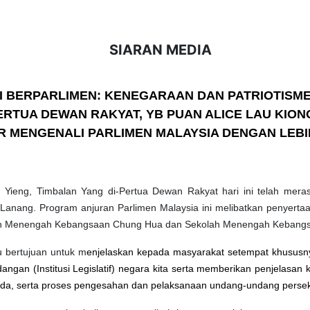
SIARAN MEDIA
 BERPARLIMEN: KENEGARAAN DAN PATRIOTISME
ERTUA DEWAN RAKYAT,
YB PUAN ALICE LAU KIO
R MENGENALI PARLIMEN MALAYSIA DENGAN LEBI
g Yieng, Timbalan
Yang di-Pertua Dewan Rakyat hari ini telah mera
Lanang. Program anjuran Parlimen Malaysia ini melibatkan penyertaa
h Menengah Kebangsaan Chung Hua dan Sekolah Menengah Kebangsa
 bertujuan untuk m
enjelaskan kepada masyarakat setempat khususn
ngan (Institusi Legislatif) negara kita serta memberikan penjelas
da, serta proses pengesahan dan pelaksanaan undang-undang perse