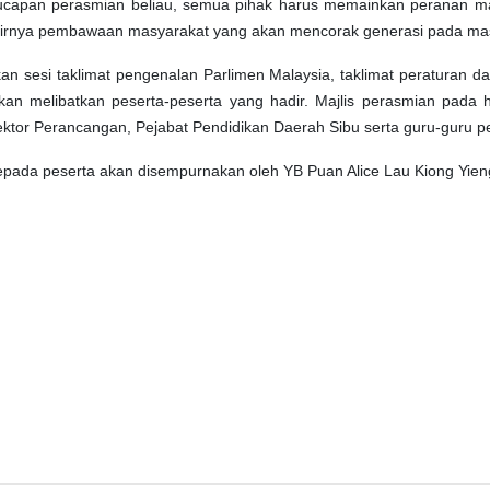
ucapan perasmian beliau,
semua pihak harus memainkan peranan masi
 akhirnya pembawaan masyarakat yang akan mencorak generasi pada ma
an sesi taklimat pengenalan Parlimen Malaysia, taklimat peraturan d
an melibatkan peserta-peserta yang hadir. Majlis perasmian pada har
ktor Perancangan, Pejabat Pendidikan Daerah Sibu serta guru-guru pe
 kepada peserta akan disempurnakan oleh YB
Puan Alice Lau Kiong Yie