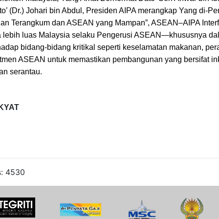
o’ (Dr.) Johari bin Abdul, Presiden AIPA merangkap Yang di-P
uhan Terangkum dan ASEAN yang Mampan”, ASEAN–AIPA Interf
da lebih luas Malaysia selaku Pengerusi ASEAN—khususnya d
adap bidang-bidang kritikal seperti keselamatan makanan, perali
tmen ASEAN untuk memastikan pembangunan yang bersifat inklu
an serantau.
KYAT
s: 4530