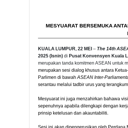
MESYUARAT BERSEMUKA ANTAR
KUALA LUMPUR, 22 MEI
–
The 14th ASEA
2025 (Isnin)
di
Pusat Konvensyen Kuala 
merupakan tanda komitmen ASEAN untuk 
merupakan
sesi dialog khusus antara Ketu
Parlimen di bawah
ASEAN Inter-Parliament
serantau melalui tadbir urus yang terangku
Mesyuarat ini juga menzahirkan bahawa visi
sepenuhnya apabila dilengkapi dengan ke
prinsip ketelusan dan akauntabiliti.
Sesi ini akan dipengerusikan oleh Perdana