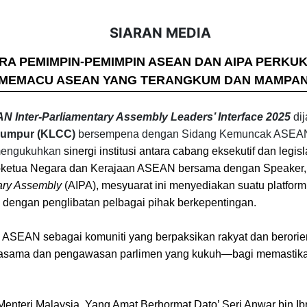
SIARAN MEDIA
A PEMIMPIN-PEMIMPIN ASEAN DAN AIPA PERKU
MEMACU ASEAN YANG TERANGKUM DAN MAMPA
N Inter-Parliamentary Assembly Leaders’ Interface 2025
di
Lumpur (KLCC)
bersempena dengan Sidang Kemuncak ASEAN Ke
mengukuhkan
sinergi institusi antara cabang eksekutif dan legisla
a-ketua Negara dan Kerajaan ASEAN bersama dengan Speaker, 
ary Assembly
(AIPA), mesyuarat ini menyediakan suatu platfor
m dengan penglibatan pelbagai pihak berkepentingan.
 ASEAN sebagai komuniti yang berpaksikan rakyat dan berorien
rjasama dan pengawasan parlimen yang kukuh—bagi memastik
 Menteri Malaysia, Yang Amat Berhormat Dato’ Seri Anwar bin