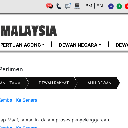
BM
|
EN
I-PERTUAN AGONG
DEWAN NEGARA
DEW
 Parlimen
AN UTAMA
DEWAN RAKYAT
AHLI DEWAN
embali Ke Senarai
ap Maaf, laman ini dalam proses penyelenggaraan.