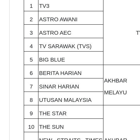
1
TV3
2
ASTRO AWANI
3
ASTRO AEC
T
4
TV SARAWAK (TVS)
5
BIG BLUE
6
BERITA HARIAN
AKHBAR
7
SINAR HARIAN
MELAYU
8
UTUSAN MALAYSIA
9
THE STAR
10
THE SUN