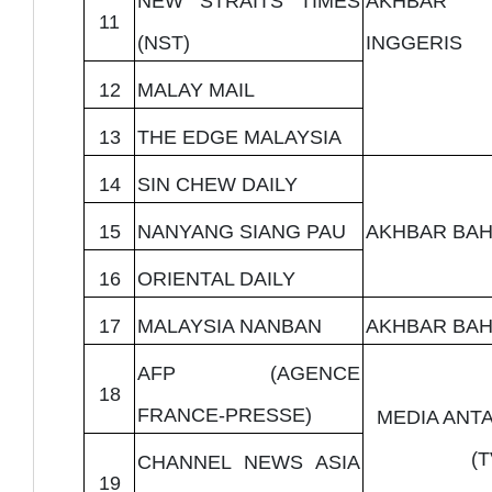
NEW STRAITS TIMES
AKHBAR
11
(NST)
INGGERIS
12
MALAY MAIL
13
THE EDGE MALAYSIA
14
SIN CHEW DAILY
15
NANYANG SIANG PAU
AKHBAR BAH
16
ORIENTAL DAILY
17
MALAYSIA NANBAN
AKHBAR BAH
AFP (AGENCE
18
FRANCE-PRESSE)
MEDIA ANT
(T
CHANNEL NEWS ASIA
19