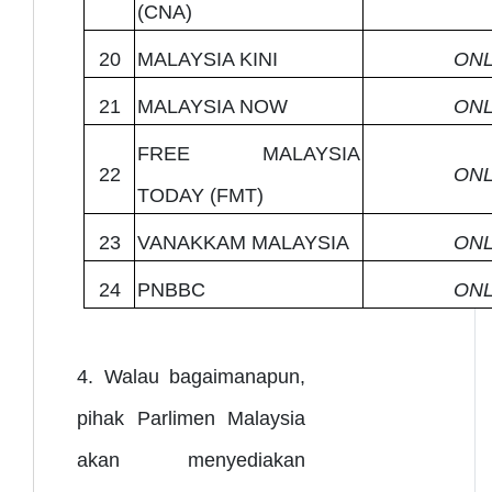
(CNA)
20
MALAYSIA KINI
ONL
21
MALAYSIA NOW
ONL
FREE MALAYSIA
22
ONL
TODAY (FMT)
23
VANAKKAM MALAYSIA
ONL
24
PNBBC
ONL
4. Walau bagaimanapun,
pihak Parlimen Malaysia
akan menyediakan