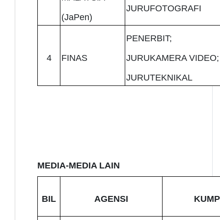
JURUFOTOGRAFI
(JaPen)
PENERBIT;
4
FINAS
JURUKAMERA VIDEO;
JURUTEKNIKAL
MEDIA-MEDIA LAIN
BIL
AGENSI
KUMP