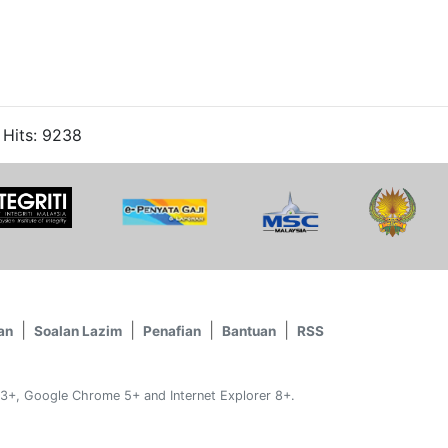
 Hits: 9238
an
Soalan Lazim
Penafian
Bantuan
RSS
 3+, Google Chrome 5+ and Internet Explorer 8+.