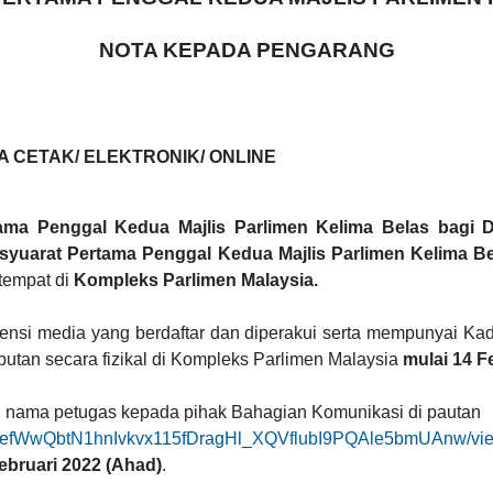
NOTA KEPADA PENGARANG
 CETAK/ ELEKTRONIK/ ONLINE
ama Penggal Kedua Majlis Parlimen Kelima Belas bagi
syuarat Pertama Penggal Kedua Majlis Parlimen Kelima B
tempat di
Kompleks Parlimen Malaysia.
gensi media yang berdaftar dan diperakui serta mempunyai K
utan secara fizikal di Kompleks Parlimen Malaysia
mulai 14 F
 nama petugas kepada pihak Bahagian Komunikasi di pautan
pQLSefWwQbtN1hnIvkvx115fDragHl_XQVflubI9PQAle5bmUAnw/vi
ebruari 2022 (Ahad)
.