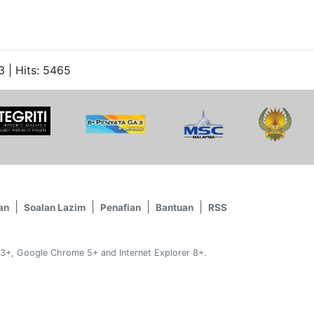
 | Hits: 5465
an
Soalan Lazim
Penafian
Bantuan
RSS
 3+, Google Chrome 5+ and Internet Explorer 8+.