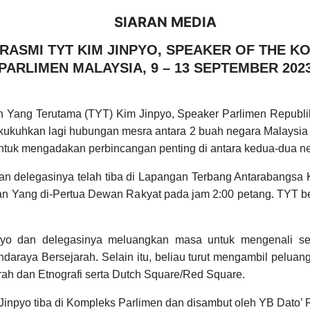
SIARAN MEDIA
RASMI TYT KIM JINPYO, SPEAKER OF THE 
PARLIMEN MALAYSIA, 9 – 13 SEPTEMBER 202
ang Terutama (TYT) Kim Jinpyo, Speaker Parlimen Republi
ukuhkan lagi hubungan mesra antara 2 buah negara Malaysia 
ntuk mengadakan perbincangan penting di antara kedua-dua n
n delegasinya telah tiba di Lapangan Terbang Antarabangsa K
lan Yang di-Pertua Dewan Rakyat pada jam 2:00 petang. TYT 
o dan delegasinya meluangkan masa untuk mengenali se
raya Bersejarah. Selain itu, beliau turut mengambil peluang 
rah dan Etnografi serta Dutch Square/Red Square.
Jinpyo tiba di Kompleks Parlimen dan disambut oleh YB Dato’ 