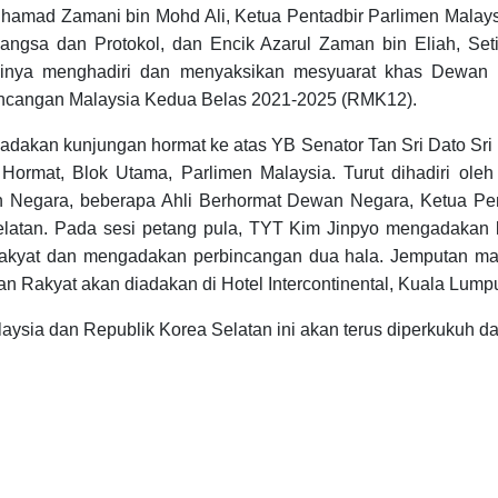
hamad Zamani bin Mohd Ali, Ketua Pentadbir Parlimen Malays
ngsa dan Protokol, dan Encik Azarul Zaman bin Eliah, Se
sinya menghadiri dan menyaksikan mesyuarat khas Dewan 
ncangan Malaysia Kedua Belas 2021-2025 (RMK12).
dakan kunjungan hormat ke atas YB Senator Tan Sri Dato Sri D
ormat, Blok Utama, Parlimen Malaysia. Turut dihadiri ole
Negara, beberapa Ahli Berhormat Dewan Negara, Ketua Pent
atan. Pada sesi petang pula, TYT Kim Jinpyo mengadakan k
Rakyat dan mengadakan perbincangan dua hala. Jemputan m
an Rakyat akan diadakan di Hotel Intercontinental, Kuala Lum
sia dan Republik Korea Selatan ini akan terus diperkukuh da