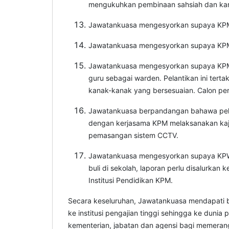
mengukuhkan pembinaan sahsiah dan ka
Jawatankuasa mengesyorkan supaya KPM m
Jawatankuasa mengesyorkan supaya KPM m
Jawatankuasa mengesyorkan supaya KPM m
guru sebagai warden. Pelantikan ini tert
kanak-kanak yang bersesuaian. Calon per
Jawatankuasa berpandangan bahawa pela
dengan kerjasama KPM melaksanakan kaji
pemasangan sistem CCTV.
Jawatankuasa mengesyorkan supaya KPWKM
buli di sekolah, laporan perlu disalurka
Institusi Pendidikan KPM.
Secara keseluruhan, Jawatankuasa mendapati bud
ke institusi pengajian tinggi sehingga ke duni
kementerian, jabatan dan agensi bagi memera