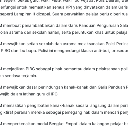
eperti bekas guru, wakil PIBG, wakil Ibu Pejabat Polis Daerah, w
 berfungsi untuk memastikan semua KPI yang dinyatakan dalam Garis
seperti Lampiran I) dicapai. Suara perwakilan pelajar perlu diberi r
membuat penambahbaikan dalam Garis Panduan Pengurusan Salah La
lah asrama dan sekolah harian, serta peruntukan khas untuk pelaja
ewajibkan setiap sekolah dan asrama melaksanakan Polisi Perlin
PIBG dan ibu bapa. Polisi ini mengandungi klausa anti-buli, prosed
menjadikan PIBG sebagai pihak pemantau dalam pelaksanaan polis
ah sentiasa
terjamin.
ewajibkan dasar perlindungan kanak-kanak dan Garis Panduan Peng
ajib dalam latihan guru di IPG.
emastikan penglibatan kanak-kanak secara langsung dalam perangka
iktiraf peranan mereka sebagai pemegang hak dalam mencari peny
memperkenalkan modul Bengkel Empati dalam kalangan pelajar be