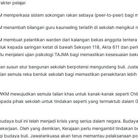
rakter
pelajar.
emperkasa sistem sokongan rakan sebaya (peer-to-peer) bagi me
enambah bilangan guru kaunseling terlatih di sekolah mengikut 
embuat pelantikan warden dari kalangan bekas anggota tentera d
akluk kepada saringan ketat di bawah Seksyen 118, Akta 611 dan perl
lu menjalani ujian psikologi TAJMA bagi memastikan kesesuaian be
n susun atur bangunan sekolah berpotensi mengundang buli. Jus
an semula reka bentuk sekolah bagi memastikan persekitaran lebih
 mewujudkan semula talian khas untuk kanak-kanak seperti Child 
n kepada pihak sekolah untuk tindakan seperti yang termaktub dalam 
aya buli ini telah menjadi krisis yang serius dalam negara. Budaya 
a pekerjaan. Oleh yang demikian, Kerajaan perlu mengambil tindakan
ngi budaya buli. Jawatankuasa akan terus memantau pelaksanaan p