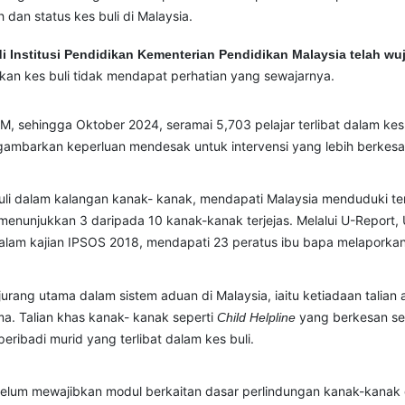
dan status kes buli di Malaysia.
i Institusi Pendidikan Kementerian Pendidikan Malaysia telah w
n kes buli tidak mendapat perhatian yang sewajarnya.
PM, sehingga Oktober 2024, seramai 5,703 pelajar terlibat dalam ke
gambarkan keperluan mendesak untuk intervensi yang lebih berkesa
i dalam kalangan kanak- kanak, mendapati Malaysia menduduki tem
 menunjukkan 3 daripada 10 kanak-kanak terjejas. Melalui U-Report
dalam kajian IPSOS 2018, mendapati 23 peratus ibu bapa melapork
urang utama dalam sistem aduan di Malaysia, iaitu ketiadaan talia
ma. Talian khas kanak- kanak seperti
yang berkesan sebe
Child Helpline
ribadi murid yang terlibat dalam kes buli.
) belum mewajibkan modul berkaitan dasar perlindungan kanak-kanak