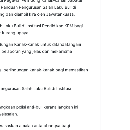
akil Pegawai Pelindung Kanak-kanak Jabatan
 Panduan Pengurusan Salah Laku Buli di
uang dan diambil kira oleh Jawatankuasa.
ku Buli di Institusi Pendidikan KPM bagi
r kurang upaya.
dungan Kanak-kanak untuk ditandatangani
ur pelaporan yang jelas dan mekanisme
i perlindungan kanak-kanak
bagi memastikan
urusan Salah Laku Buli di Institusi
an polisi anti-buli kerana langkah ini
elesaian.
rasaskan amalan antarabangsa bagi