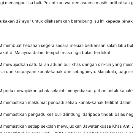
agi menangani isu buli. Pelantikan warden asrama masih melibatkan g
untuk dilaksanakan berhubung isu ini
ukakan 17 syor
kepada pihak
embuat hebahan segera secara meluas berkenaan salah laku buli 
akat di Malaysia dalam tempoh masa tiga bulan terdekat.
wujudkan satu talian aduan buli khas dengan ciri-ciri yang mesra
ia dan keupayaan kanak-kanak dan sebagainya. Manakala, bagi sek
perlu mewajibkan pihak sekolah menyediakan pilihan untuk kana
emastikan maklumat peribadi setiap kanak-kanak terlibat dalam ke
mastikan pengadu kes buli dilindungi daripada tindak balas nega
emastikan setiap sekolah mewujudkan Jawatankuasa Khas Anti Buli