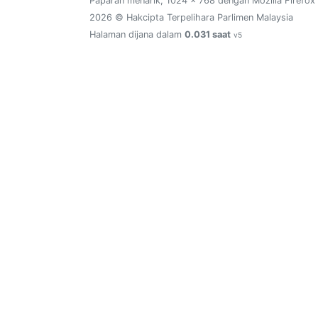
Paparan menarik, 1024 x 768 dengan Mozilla Firefox
2026 © Hakcipta Terpelihara Parlimen Malaysia
Halaman dijana dalam
0.031 saat
v5