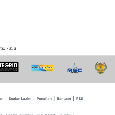
its: 7656
an
Soalan Lazim
Penafian
Bantuan
RSS