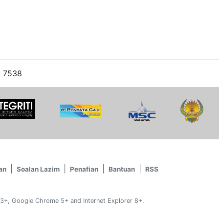
: 7538
an
Soalan Lazim
Penafian
Bantuan
RSS
 3+, Google Chrome 5+ and Internet Explorer 8+.