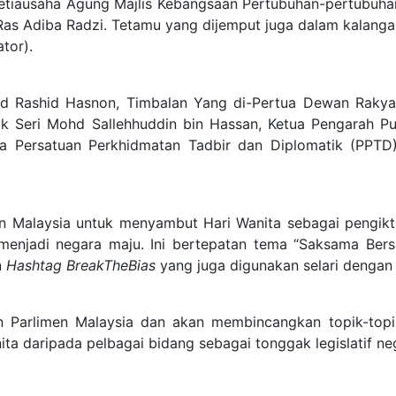
Setiausaha Agung Majlis Kebangsaan Pertubuhan-pertubuhan
k Ras Adiba Radzi. Tetamu yang dijemput juga dalam kalan
ator).
hd Rashid Hasnon, Timbalan Yang di-Pertua Dewan Rakya
uk Seri Mohd Sallehhuddin bin Hassan, Ketua Pengarah Pus
ta Persatuan Perkhidmatan Tadbir dan Diplomatik (PPTD
imen Malaysia untuk menyambut Hari Wanita sebagai pengi
 menjadi negara maju. Ini bertepatan tema “Saksama Be
n
Hashtag BreakTheBias
yang juga digunakan selari dengan t
an Parlimen Malaysia dan akan membincangkan topik-top
ta daripada pelbagai bidang sebagai tonggak legislatif ne