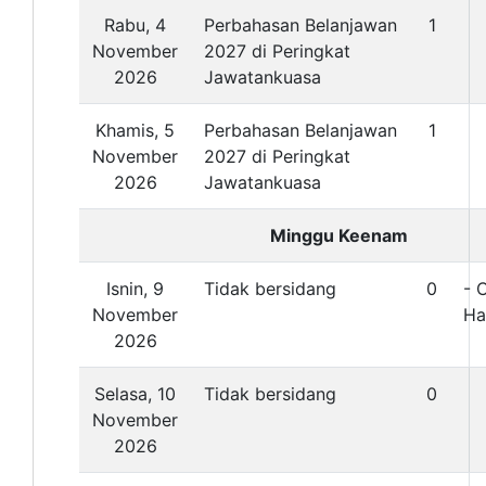
Rabu, 4
Perbahasan Belanjawan
1
November
2027 di Peringkat
2026
Jawatankuasa
Khamis, 5
Perbahasan Belanjawan
1
November
2027 di Peringkat
2026
Jawatankuasa
Minggu Keenam
Isnin, 9
Tidak bersidang
0
- 
November
Ha
2026
Selasa, 10
Tidak bersidang
0
November
2026