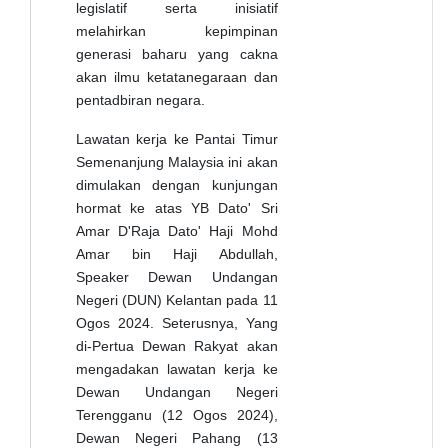
legislatif serta inisiatif
melahirkan
kepimpinan
generasi baharu yang cakna
akan ilmu ketatanegaraan dan
pentadbiran negara.
Lawatan kerja ke Pantai Timur
Semenanjung Malaysia ini akan
dimulakan dengan kunjungan
hormat ke atas YB Dato' Sri
Amar D'Raja Dato' Haji Mohd
Amar bin Haji Abdullah
,
Speaker Dewan Undangan
Negeri (DUN) Kelantan pada 11
Ogos 2024.
Seterusnya, Yang
di-Pertua Dewan Rakyat akan
mengadakan lawatan kerja ke
Dewan Undangan Negeri
Terengganu (12 Ogos 2024),
Dewan Negeri Pahang (13