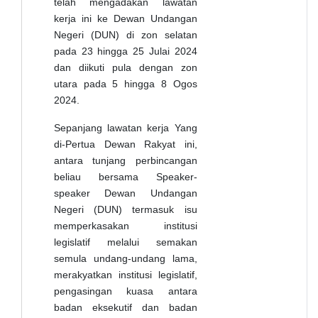
telah mengadakan lawatan
kerja ini ke Dewan Undangan
Negeri (DUN) di zon selatan
pada 23 hingga 25 Julai 2024
dan diikuti pula dengan zon
utara pada 5 hingga 8 Ogos
2024.
Sepanjang lawatan kerja Yang
di-Pertua Dewan Rakyat ini,
antara tunjang perbincangan
beliau bersama Speaker-
speaker Dewan Undangan
Negeri (DUN) termasuk isu
memperkasakan institusi
legislatif melalui semakan
semula undang-undang lama,
merakyatkan institusi legislatif,
pengasingan kuasa antara
badan eksekutif dan badan