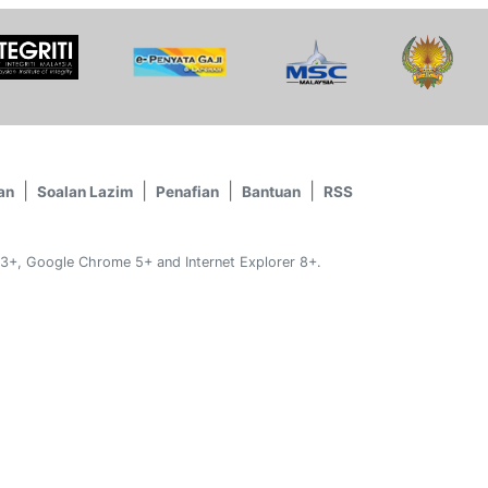
an
Soalan Lazim
Penafian
Bantuan
RSS
 3+, Google Chrome 5+ and Internet Explorer 8+.