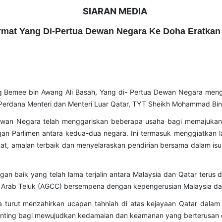
SIARAN MEDIA
mat Yang Di-Pertua Dewan Negara Ke Doha Eratkan
 Bemee bin Awang Ali Basah, Yang di- Pertua Dewan Negara menget
Perdana Menteri dan Menteri Luar Qatar, TYT Sheikh Mohammad Bin 
ewan Negara telah menggariskan beberapa usaha bagi memajukan
 Parlimen antara kedua-dua negara. Ini termasuk menggiatkan la
t, amalan terbaik dan menyelaraskan pendirian bersama dalam i
an baik yang telah lama terjalin antara Malaysia dan Qatar terus 
a Arab Teluk (AGCC) bersempena dengan kepengerusian Malaysia d
ra turut menzahirkan ucapan tahniah di atas kejayaan Qatar da
h penting bagi mewujudkan kedamaian dan keamanan yang berterusan 