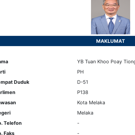
MAKLUMAT
ama
YB Tuan Khoo Poay Tion
rti
PH
empat Duduk
D-51
rlimen
P138
awasan
Kota Melaka
geri
Melaka
. Telefon
-
. Faks
-