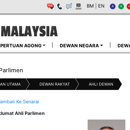
BM
|
EN
I-PERTUAN AGONG
DEWAN NEGARA
DEW
 Parlimen
AN UTAMA
DEWAN RAKYAT
AHLI DEWAN
embali Ke Senarai
lumat Ahli Parlimen