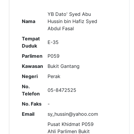
YB Dato' Syed Abu
Nama
Hussin bin Hafiz Syed
Abdul Fasal
Tempat
E-35
Duduk
Parlimen
P059
Kawasan
Bukit Gantang
Negeri
Perak
No.
05-8472525
Telefon
No. Faks
-
Email
sy_hussin@yahoo.com
Pusat Khidmat P059
Ahli Parlimen Bukit