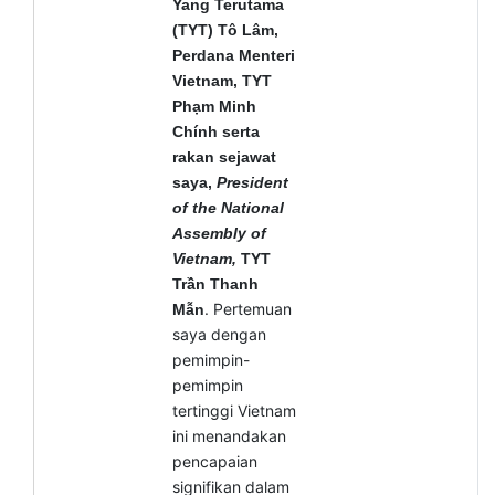
Yang Terutama
(TYT) Tô Lâm,
Perdana Menteri
Vietnam, TYT
Phạm Minh
Chính serta
rakan sejawat
saya,
President
of the National
Assembly of
Vietnam,
TYT
Trần Thanh
. Pertemuan
Mẫn
saya dengan
pemimpin-
pemimpin
tertinggi Vietnam
ini menandakan
pencapaian
signifikan dalam