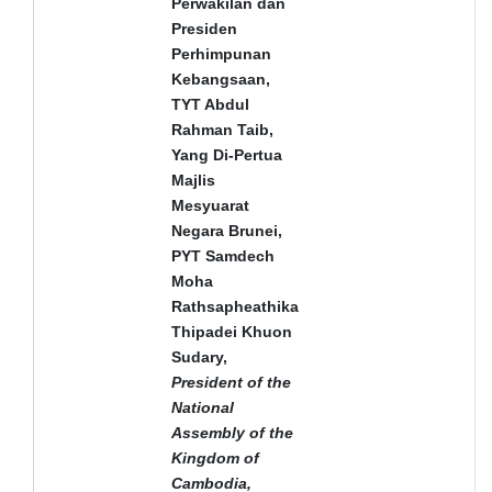
Perwakilan dan
Presiden
Perhimpunan
Kebangsaan,
TYT Abdul
Rahman Taib,
Yang Di-Pertua
Majlis
Mesyuarat
Negara Brunei,
PYT Samdech
Moha
Rathsapheathika
Thipadei Khuon
Sudary,
President of the
National
Assembly of
the
Kingdom of
Cambodia,