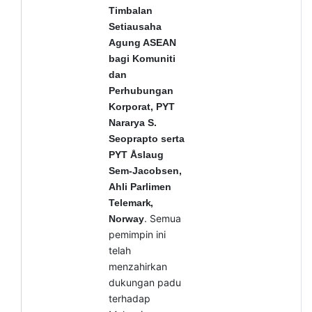
Timbalan
Setiausaha
Agung ASEAN
bagi Komuniti
dan
Perhubungan
Korporat, PYT
Nararya S.
Seoprapto serta
PYT Åslaug
Sem-Jacobsen,
Ahli Parlimen
Telemark,
. Semua
Norway
pemimpin ini
telah
menzahirkan
dukungan padu
terhadap